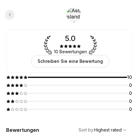
5.0
10 Bewertungen
Schreiben Sie eine Bewertung
10
0
0
0
0
,
Highest rated
Sort
Bewertungen
Sort by
:
Highest rated